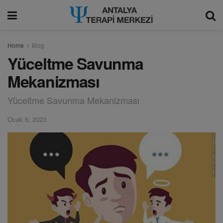
modal-check
Home
Blog
Yüceltme Savunma
Mekanizması
Yüceltme Savunma Mekanizması
Ocak 6, 2023