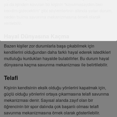
ya da işinden kovulan bir kişinin “kovulmasaydım ben
kendim gidecektim” gibi söylemlerinin altında yatan durum,
neden bulma savunma mekanizmasına örnek olarak
verilebilir.
Hayal Dünyasına Kaçma
Bazen kişiler zor durumlarla başa çıkabilmek için
kendilerini olduğundan daha farklı hayal ederek istedikleri
mutluluğu kurdukları hayalde bulabilirler. Bu durum hayal
dünyasına kaçma savunma mekanizması ile belirtilebilir.
Telafi
Kişinin kendisinin eksik olduğu yönlerini kapatmak için,
güçlü olduğu yönlerini ortaya çıkarmasına telafi savunma
mekanizması denir. Sayısal alanda zayıf olan bir
öğrencinin bir spor dalında çok başarılı olması telafi
savunma mekanizmasına örnek olarak gösterilebilir.