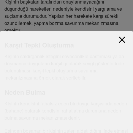
Kişinin başkaları tarafından onaylanmayacağını
düşündüğü hareketleri nedeniyle kendisini yargılama ve
suçlama durumudur. Yapılan her harekete karşı sürekli
özür dilemek, yapma bozma savunma mekanizmasına
örnektir.
Karşıt Tepki Oluşturma
Kişinin saldırganlık isteğini sevecenlikle bastırması ya da
düşmanca duyguların karşılığı olarak sevgi gösterilerinde
bulunulması, karşıt tepki oluşturma savunma
mekanizmasına örnek olarak verilebilir.
Neden Bulma
Kişinin kendisini rahatsız eden bir duygu karşısında neden
(bahane) bularak kendisini rahatlatma durumuna neden
bulma savunma mekanizması denir.
Eşinden boşanan bir kişinin zaten aldatıldığını ifade etmesi