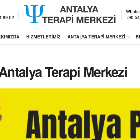
:
Whats
4 89 02
+90 54
KIMIZDA
HIZMETLERIMIZ
ANTALYA TERAPI MERKEZI
B
 Antalya Terapi Merkezi