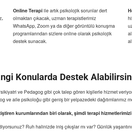
Online Terapi
ile artık psikolojik sorunlar dert
H
z
.
olmaktan çıkacak, uzman terapistlerimiz
h
WhatsApp, Zoom ya da diğer görüntülü konuşma
u
programlarından sizlere online olarak psikolojik
a
destek sunacak.
al
ngi Konularda Destek Alabilirsin
ikiyatri ve Pedagog gibi çok talep gören kişilerle hizmet veriyo
 ve aile psikoloğu gibi geniş bir yelpazedeki dağıtımlarımız me
ştiren kurumlarından biri olarak, şimdi terapi hizmetlerimizi
diyorsunuz? Ruh halinizde iniş çıkışlar mı var? Günlük yaşantın