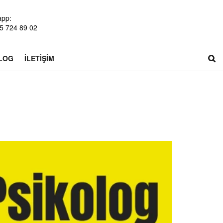
app:
5 724 89 02
LOG
İLETIŞIM