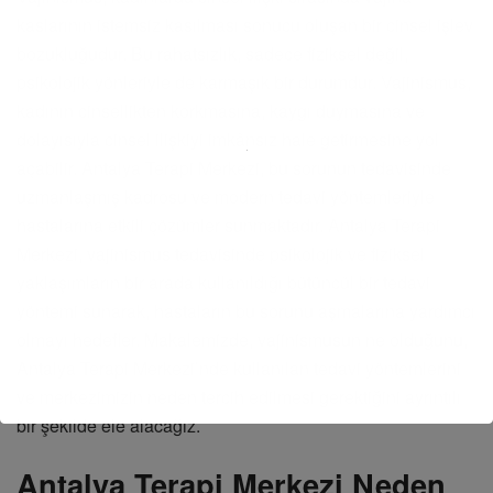
kaslarının istemsiz kasılması sonucu oluşan bir cinsel işlev
bozukluğudur. Bu rahatsızlık, sadece fiziksel değil,
psikolojik yönleriyle de karmaşık bir durumdur. Vajinismus,
kadının cinsellikten korkmasına, kaygı duymasına ve
dolayısıyla cinsel ilişkiyi imkânsız hale getirmesine yol
açabilir. Antalya Terapi Merkezi, bu sorunun tedavisinde
uzmanlaşmış kadrosu ve modern tedavi yöntemleriyle
hastalarına etkili çözümler sunmaktadır. Antalya Terapi
Merkezi, vajinismus tedavisinde psikolojik ve fiziksel
yaklaşımların bir arada kullanıldığı bütüncül bir tedavi
yöntemi sunarak, hastaların bu sorunu aşmalarına yardımcı
olmayı hedefler. Makalemizde, vajinismusun ne olduğunu,
Antalya Terapi Merkezi’nde kullanılan tedavi yöntemlerini
ve merkezimizin neden tercih edilmesi gerektiğini ayrıntılı
bir şekilde ele alacağız.
Antalya Terapi Merkezi Neden