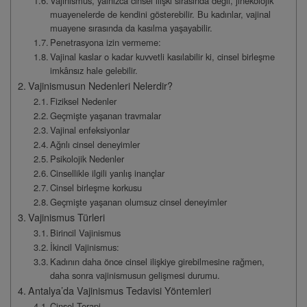
Vajinismus, yalnızca cinsel ilişki sırasında değil, jinekolojik
muayenelerde de kendini gösterebilir. Bu kadınlar, vajinal
muayene sırasında da kasılma yaşayabilir.
Penetrasyona izin vermeme:
Vajinal kaslar o kadar kuvvetli kasılabilir ki, cinsel birleşme
imkânsız hale gelebilir.
Vajinismusun Nedenleri Nelerdir?
Fiziksel Nedenler
Geçmişte yaşanan travmalar
Vajinal enfeksiyonlar
Ağrılı cinsel deneyimler
Psikolojik Nedenler
Cinsellikle ilgili yanlış inançlar
Cinsel birleşme korkusu
Geçmişte yaşanan olumsuz cinsel deneyimler
Vajinismus Türleri
Birincil Vajinismus
İkincil Vajinismus:
Kadının daha önce cinsel ilişkiye girebilmesine rağmen,
daha sonra vajinismusun gelişmesi durumu.
Antalya’da Vajinismus Tedavisi Yöntemleri
Cinsel Terapi