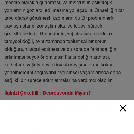
mesele olarak algılanması, vajinismusun psikolojik
yönlerinin göz ardı edilmesine yol açabilir. Cinselliğin bir
tabu olarak görülmesi, kadınların bu tür problemlerini
paylaşmalarını zorlaştırmakta ve tedavi sürecini
geciktirmektedir. Bu nedenle, vajinismusun sadece
bireysel değil, aynı zamanda toplumsal bir sorun
olduğunun kabul edilmesi ve bu konuda farkındalığın
artırılması büyük önem taşır. Farkındalığın artması,
kadınların vajinismus tedavisi arayışına daha kolay
yönelmelerini sağlayabilir ve cinsel yaşamlarında daha
sağlıklı bir sürece adım atmalarına yardımcı olabilir.
İlginizi Çekebilir: Depresyonda Mıyım?
Antalya Terapi Merkezi’nde
Vajinismus Tedavisi
Vajinismus, kadınlarda cinsel ilişki sırasında vajina