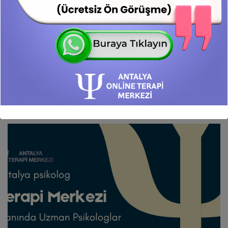
BLOG
Aşkın Psikolojisi Eksikliğin Dilini Konuşmak Lacan
MAYIS 19, 2026