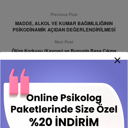
Previous Post
MADDE, ALKOL VE KUMAR BAĞIMLILIĞININ
PSİKODİNAMİK AÇIDAN DEĞERLENDİRİLMESİ
Next Post
Ölüm Korkusu (Kaygısı) ve Bununla Başa Çıkma
Related
Posts