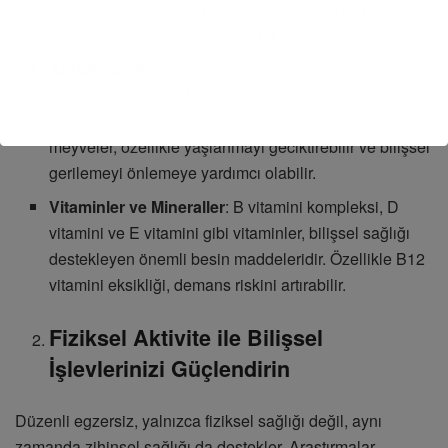
asitleri, bilişsel fonksiyonları destekler ve beyin
hücrelerinin onarımında kritik bir rol oynar.
Antioksidanlar
: Antioksidan açısından zengin meyve
ve sebzeler, serbest radikallere karşı savaşarak beyin
sağlığını destekler. Yaban mersini ve ahududu gibi
meyveler, özellikle yaşlanmayı geciktirebilir ve bilişsel
gerilemeyi önlemeye yardımcı olabilir.
Vitaminler ve Mineraller
: B vitamini kompleksi, D
vitamini ve E vitamini gibi vitaminler, bilişsel sağlığı
destekleyen önemli besin maddeleridir. Özellikle B12
vitamini eksikliği, demans riskini artırabilir.
Fiziksel Aktivite ile Bilişsel
İşlevlerinizi Güçlendirin
Düzenli egzersiz, yalnızca fiziksel sağlığı değil, aynı
zamanda zihinsel sağlığı da destekler. Araştırmalar,