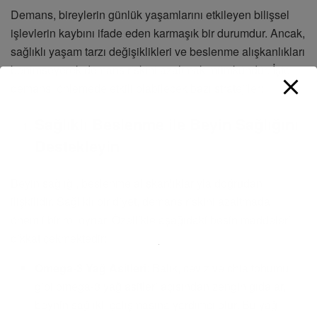
Demans, bireylerin günlük yaşamlarını etkileyen bilişsel
işlevlerin kaybını ifade eden karmaşık bir durumdur. Ancak,
sağlıklı yaşam tarzı değişiklikleri ve beslenme alışkanlıkları
benimseyerek demans riskini azaltmak mümkündür. İşte
demansı önlemede etkili olabilecek bazı stratejiler:
Sağlıklı Beslenme ile Beyin Sağlığını
Destekleyin
Beyin sağlığı, beslenme alışkanlıklarıyla doğrudan
ilişkilidir. Sağlıklı bir diyet, demans riskini azaltmada
önemli bir rol oynar. Özellikle aşağıdaki besin maddeleri
dikkat çekmektedir:
Omega-3 Yağ Asitleri
: Balık, ceviz ve chia tohumu
gibi omega-3 yağ asitleri açısından zengin gıdalar,
beynin sağlıklı çalışmasına yardımcı olur. Bu yağ