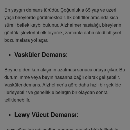
En yaygın demans türüdür. Çoğunlukla 65 yaş ve üzeri
yaşlı bireylerde görülmektedir. İlk belirtiler arasında kısa
süreli bellek kaybı bulunur. Alzheimer hastalığı, bireylerin
günlük işlevlerini etkileyerek, zamanla daha ciddi bilişsel
bozulmalara yol açar.
:
Vasküler Demans
Beyne giden kan akışının azalması sonucu ortaya çıkar. Bu
durum, inme veya beyin hasarına bağlı olarak gelişebilir.
Vasküler demans, Alzheimer’a göre daha hızlı bir şekilde
ilerleyebilir ve genellikle belirgin bir olaydan sonra
tetiklenebilir.
:
Lewy Vücut Demansı
Lewy vücutları adı verilen anormal protein birikintileriyle